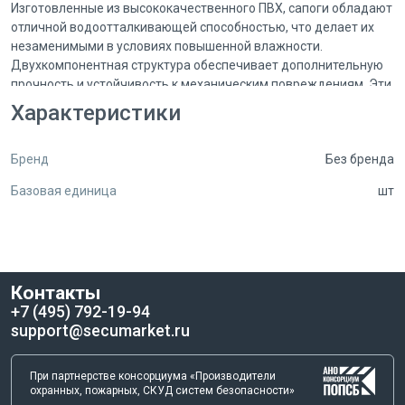
Изготовленные из высококачественного ПВХ, сапоги обладают
отличной водоотталкивающей способностью, что делает их
незаменимыми в условиях повышенной влажности.
Двухкомпонентная структура обеспечивает дополнительную
прочность и устойчивость к механическим повреждениям. Эти
сапоги легко чистятся и быстро сохнут, что позволяет
Характеристики
поддерживать их в идеальном состоянии даже при
интенсивной эксплуатации.
Бренд
Без бренда
Сапоги мужские ПВХ арт. м.431/30 имеют анатомическую
Базовая единица
шт
форму, что способствует правильному распределению
нагрузки на стопу. Это особенно важно для тех, кто проводит
много времени на ногах. Подошва сапог обладает хорошей
амортизацией, что снижает утомляемость и делает каждую
прогулку более комфортной. Кроме того, рифленая
Контакты
поверхность подошвы обеспечивает отличное сцепление с
+7 (495) 792-19-94
различными поверхностями, что значительно снижает риск
support@secumarket.ru
скольжения.
В каталоге ЭТМ iPRO вы найдете полные характеристики,
При партнерстве консорциума «Производители
актуальную цену, а также фотографии сапог, которые помогут
охранных, пожарных, СКУД систем безопасности»