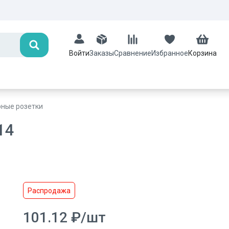
Поиск
Заказы
Сравнение
Избранное
Корзина
Войти
рные розетки
14
Распродажа
101.12
₽
/
шт