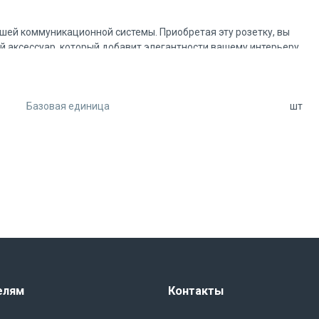
ашей коммуникационной системы. Приобретая эту розетку, вы
й аксессуар, который добавит элегантности вашему интерьеру.
Базовая единица
шт
елям
Контакты