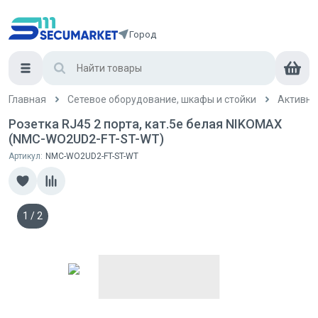
Город
Главная
Сетевое оборудование, шкафы и стойки
Активно
Розетка RJ45 2 порта, кат.5e белая NIKOMAX
(NMC-WO2UD2-FT-ST-WT)
Артикул:
NMC-WO2UD2-FT-ST-WT
1
/
2