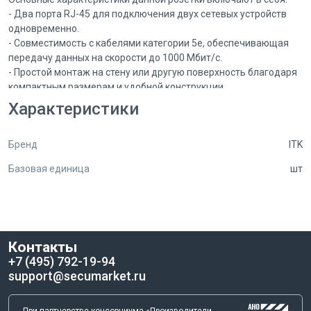
- Два порта RJ-45 для подключения двух сетевых устройств
одновременно.
- Совместимость с кабелями категории 5е, обеспечивающая
передачу данных на скорости до 1000 Мбит/с.
- Простой монтаж на стену или другую поверхность благодаря
компактным размерам и удобной конструкции.
- Бренд ITK, который гарантирует высокое качество и
Характеристики
надежность продукции.
Бренд
ITK
ITK Розетка RJ-45 категории 5е с двумя портами CS2-1C5EU-22
идеально подходит для использования в домашних сетях,
Базовая единица
шт
офисах, учебных заведениях и других местах, где требуется
надежное и быстрое подключение к сети. Благодаря двум
портам вы сможете одновременно подключить несколько
устройств к сети без необходимости использования
дополнительных коммутаторов или роутеров.
Контакты
+7 (495) 792-19-94
Установка данной розетки очень проста и не требует
support@secumarket.ru
специальных навыков или инструментов. Просто закрепите
розетку на стене, подключите кабели к портам RJ-45 и
наслаждайтесь быстрым и стабильным интернет-
При партнерстве консорциума «Производители