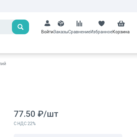
Поиск
Заказы
Сравнение
Избранное
Корзина
Войти
лий
77.50
₽
/
шт
С НДС
22
%