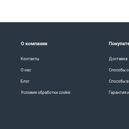
Протечки могут привести к значительным затратам на ремонт и
Установив датчик, вы сможете избежать этих расходов и обес
Кроме того, проводной датчик протечки воды EKF отлично под
вас есть бизнес, связанный с хранением товаров, которые могу
необходимостью. Они помогут вам защитить ваше имущество 
О компании
Покупат
В заключение, проводной датчик протечки воды (3 метра) EKF
дома или бизнеса от протечек. Установив его в ключевых мест
Контакты
Доставка
имущества и избежать серьезных финансовых потерь. Не откла
сегодня!
О нас
Способы 
Блог
Способы в
Условия обработки cookie
Гарантия 