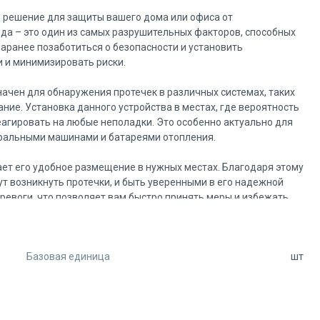
е решение для защиты вашего дома или офиса от
да – это один из самых разрушительных факторов, способных
аранее позаботиться о безопасности и установить
и и минимизировать риски.
ачен для обнаружения протечек в различных системах, таких
ние. Установка данного устройства в местах, где вероятность
еагировать на любые неполадки. Это особенно актуально для
стиральными машинами и батареями отопления.
ает его удобное размещение в нужных местах. Благодаря этому
ут возникнуть протечки, и быть уверенными в его надежной
тревоги, что позволяет вам быстро принять меры и избежать
ся его высокая чувствительность и надежность. Устройство
Базовая единица
шт
о делает его идеальным выбором для защиты вашего
ки и эксплуатации. Вам не потребуется специальных навыков
струкции, и вы сможете установить его самостоятельно.
ищает ваше имущество, но и помогает сэкономить деньги.