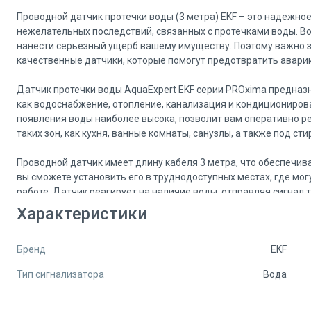
Проводной датчик протечки воды (3 метра) EKF – это надежно
нежелательных последствий, связанных с протечками воды. Во
нанести серьезный ущерб вашему имуществу. Поэтому важно з
качественные датчики, которые помогут предотвратить авари
Датчик протечки воды AquaExpert EKF серии PROxima предназн
как водоснабжение, отопление, канализация и кондиционирова
появления воды наиболее высока, позволит вам оперативно р
таких зон, как кухня, ванные комнаты, санузлы, а также под 
Проводной датчик имеет длину кабеля 3 метра, что обеспечив
вы сможете установить его в труднодоступных местах, где мог
работе. Датчик реагирует на наличие воды, отправляя сигнал 
серьезных последствий.
Характеристики
Одним из главных преимуществ проводного датчика EKF являет
Бренд
EKF
способно обнаруживать даже небольшие количества воды, чт
имущества. Кроме того, датчик отличается простотой установ
Тип сигнализатора
Вода
или инструментов для его монтажа – достаточно следовать ин
Важно отметить, что датчик протечки воды EKF не только защ