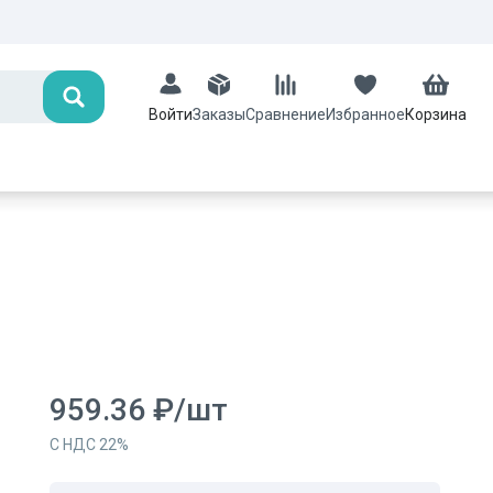
Поиск
Заказы
Сравнение
Избранное
Корзина
Войти
959.36
₽
/
шт
С НДС
22
%