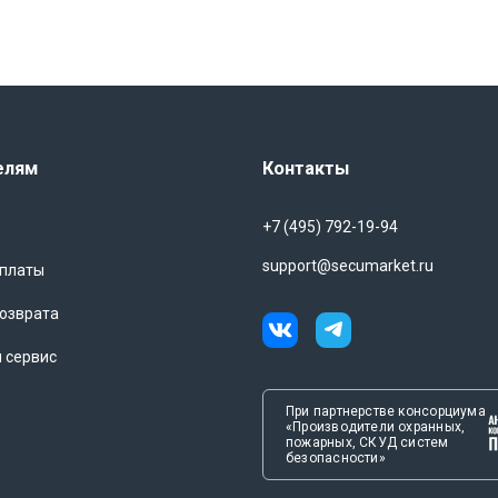
 восстановление, а также к увеличению счетов за воду.
печить безопасность вашего дома.
ходит для использования в коммерческих помещениях. Если у
т пострадать от воды, установка таких датчиков станет
и сохранить репутацию компании.
елям
Контакты
 – это надежное и эффективное решение для защиты вашего
ах, вы сможете быть уверены в безопасности вашего
+7 (495) 792-19-94
дывайте на потом – позаботьтесь о защите своего дома уже
support@secumarket.ru
оплаты
озврата
и сервис
При партнерстве консорциума
«Производители охранных,
пожарных, СКУД систем
безопасности»