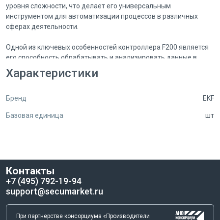
уровня сложности, что делает его универсальным
инструментом для автоматизации процессов в различных
сферах деятельности.
Одной из ключевых особенностей контроллера F200 является
его способность обрабатывать и анализировать данные в
реальном времени. Это позволяет оперативно реагировать на
Характеристики
изменения в производственном процессе и принимать
обоснованные решения. Благодаря этому, предприятия могут
Бренд
EKF
значительно сократить время на выполнение задач и
повысить общую производительность.
Базовая единица
шт
Контроллер F200 16 в/в N PRO-Logic EKF поддерживает
множество интерфейсов для подключения различных
датчиков и исполнительных механизмов. Это обеспечивает
гибкость в настройке системы и позволяет интегрировать
Контакты
контроллер в уже существующие производственные линии.
+7 (495) 792-19-94
Устройство также совместимо с различными протоколами
support@secumarket.ru
связи, что упрощает его интеграцию в системы управления.
Энергоэффективность – еще одна важная характеристика
При партнерстве консорциума «Производители