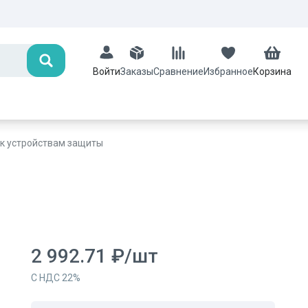
Поиск
Заказы
Сравнение
Избранное
Корзина
Войти
 к устройствам защиты
2 992.71
₽
/
шт
С НДС
22
%