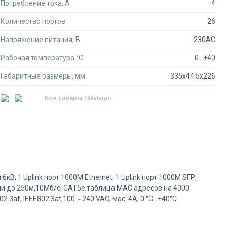
Потребление тока, А
4
Количество портов
26
Напряжение питания, В
230AC
Рабочая температура °C
0...+40
Габаритные размеры, мм
335x44.5x226
Все товары
Hikvision
кВ; 1 Uplink порт 1000М Ethernet; 1 Uplink порт 1000М SFP;
и до 250м,10Мб/с, CAT5e;таблица MAC адресов на 4000
2.3af, IEEE802.3at;100～240 VAC, мас. 4A; 0 °C...+40°C.