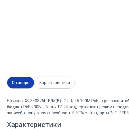
О товаре
Характеристики
Hikvision DS-3E0326P-E/M(B) - 24 RJ45 100M PoE с грозозащитой 6
бюджет PoE 230Вт; Порты 17-24 поддерживают режим передач
записей; пропускная способность 8.8 Гб/с; стандарты PoE: IEEE80
Характеристики