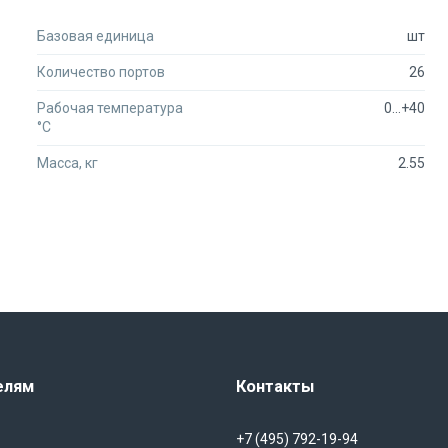
Базовая единица
шт
Количество портов
26
Рабочая температура
0...+40
°C
Масса, кг
2.55
елям
Контакты
+7 (495) 792-19-94