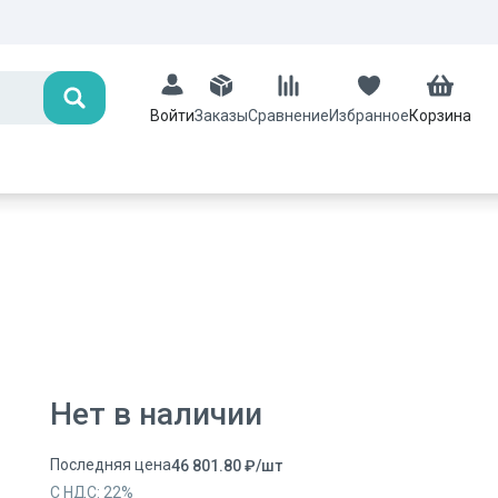
Поиск
Заказы
Сравнение
Избранное
Корзина
Войти
Нет в наличии
Последняя цена
46 801.80
₽
/
шт
С НДС:
22
%