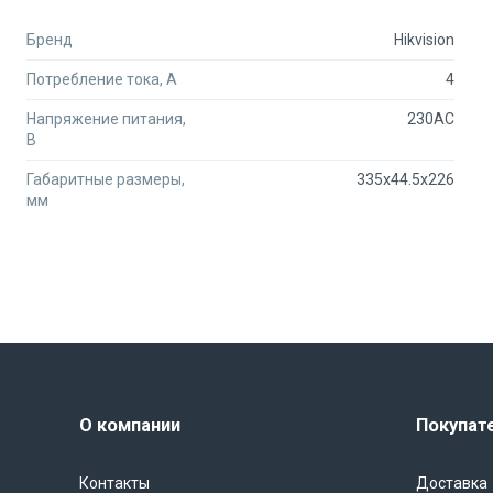
Бренд
Hikvision
Потребление тока, А
4
Напряжение питания,
230AC
В
Габаритные размеры,
335x44.5x226
мм
О компании
Покупат
Контакты
Доставка