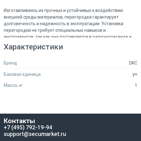
Изготавливаясь из прочных и устойчивых к воздействию
внешней среды материалов, перегородка гарантирует
долговечность и надежность в эксплуатации. Установка
перегородки не требует специальных навыков и
инструментов, так как она поставляется в разогнутом виде и
комплектуется всеми необходимыми элементами: винтами
Характеристики
CM010610 и гайками CM100600. Это позволяет быстро и
удобно произвести монтаж, что особенно ценится в условиях
Бренд
DKC
ограниченного времени.
Базовая единица
уп
Перегородка SEP идеально подходит для использования в
промышленных и коммерческих объектах, где важно
Масса, кг
1
поддерживать порядок и безопасность в электрических
системах. Обеспечивая четкое разделение цепей, она
способствует снижению риска коротких замыканий и других
аварийных ситуаций. Выбирая перегородку SEP, вы делаете
шаг к повышению надежности и безопасности ваших
Контакты
электрических установок.
+7 (495) 792-19-94
support@secumarket.ru