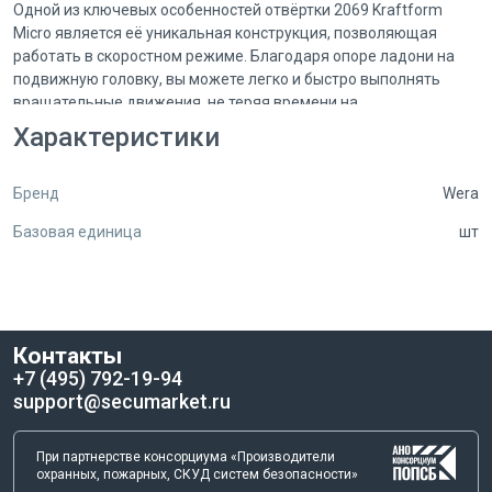
Одной из ключевых особенностей отвёртки 2069 Kraftform
Micro является её уникальная конструкция, позволяющая
работать в скоростном режиме. Благодаря опоре ладони на
подвижную головку, вы можете легко и быстро выполнять
вращательные движения, не теряя времени на
перехватывание инструмента. Это особенно важно при
Характеристики
выполнении юстировочных работ, где требуется высокая
точность и скорость.
Бренд
Wera
Зона приложения усилий с мягкими участками обеспечивает
Базовая единица
шт
комфортное использование и позволяет передавать большие
моменты силы при затяжке и отпуске винтов. Это значит, что
вы сможете работать с различными крепежами, не опасаясь
повредить их или инструмент. Мягкие участки рукоятки также
снижают вероятность возникновения усталости рук, что
Контакты
делает работу более приятной и продуктивной.
+7 (495) 792-19-94
support@secumarket.ru
Отвёртка 2069 Kraftform Micro оснащена прецизионной зоной,
которая помогает выбрать правильный угол завинчивания.
Это особенно важно при работе с деликатными механизмами,
При партнерстве консорциума «Производители
где неправильный угол может привести к повреждению
охранных, пожарных, СКУД систем безопасности»