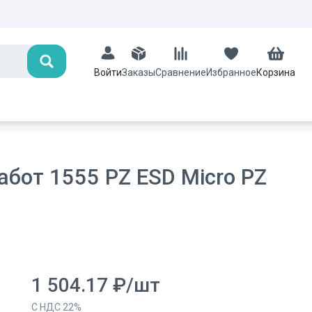
Поиск
Заказы
Сравнение
Избранное
Корзина
Войти
бот 1555 PZ ESD Micro PZ
1 504.17
₽
/
шт
С НДС
22
%