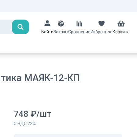
Поиск
Заказы
Сравнение
Избранное
Корзина
Войти
атика МАЯК-12-КП
748
₽
/
шт
С НДС
22
%