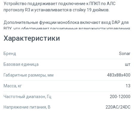
Устройство поддерживает подключение к ППКП по АЛС
протоколу R3 и устанавливается в стойку 19 дюймов.
Дополнительные функции моноблока включают вход DAP для
ВПУ, что обеспечивает расширенные возможности управления
и контроля системой оповещения.
Характеристики
Sonar SPM-B10050-AR идеально подходит для небольших и
Бренд
Sonar
средних объектов, где необходимо организовать систему
оповещения и управления эвакуацией. Устройство
Базовая единица
шт
совместимо с пультами управления SRM-7010 (для 10 зон) и
SRM-7020 (для 20 зон), что обеспечивает гибкость и удобство
Габаритные размеры, мм
483x88x400
в настройке и управлении системой.
Масса, кг
13
Приобретая моноблок Sonar SPM-B10050-AR, вы получаете
Частотный диапазон, Гц
200-12000
надежное и качественное оборудование, которое обеспечит
безопасность и комфорт на вашем объекте.
Напряжение питания, В
220AC/24DC