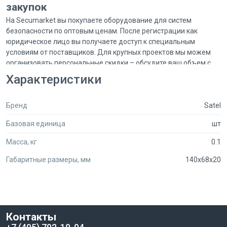
закупок
На Secumarket вы покупаете оборудование для систем
безопасности по оптовым ценам. После регистрации как
юридическое лицо вы получаете доступ к специальным
условиям от поставщиков. Для крупных проектов мы можем
организовать персональные скидки – обсудите ваш объем с
нашим менеджером в чате.
Характеристики
Подключение до 2-х считывателей CZ-EMM.
Расширение функционала существующей системы СКУД.
Оптовые цены для юридических лиц после регистрации.
Бренд
Satel
Сравнение предложений от разных проверенных продавцов в
Базовая единица
шт
одном месте.
Secumarket объединяет сотни поставщиков, предлагая более
Масса, кг
0.1
450 000 товаров для безопасности. Это позволяет
профессионалам рынка быстро находить нужное
Габаритные размеры, мм
140x68x20
оборудование и эффективно управлять закупками.
Контакты