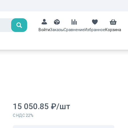
Поиск
Заказы
Сравнение
Избранное
Корзина
Войти
15 050.85
₽
/
шт
С НДС
22
%