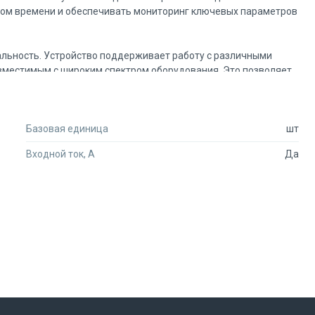
ьном времени и обеспечивать мониторинг ключевых параметров
альность. Устройство поддерживает работу с различными
совместимым с широким спектром оборудования. Это позволяет
спользовать его в новых проектах. Протоколы Modbus
жную и быструю передачу данных, что критически важно для
Базовая единица
шт
ьно подходит для работы с панелями оператора PRO-Screen.
Входной ток, А
Да
ть процессы, а также визуализировать данные в удобном
тройки под конкретные задачи делают использование модуля
ах и другом программном обеспечении верхнего уровня. Это
, позволяя пользователям получать доступ к данным и
динение. Таким образом, модуль становится важным
 свои операции и повысить эффективность.
вления позволяет значительно улучшить качество мониторинга
, но и анализировать их, что способствует принятию более