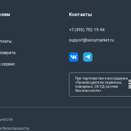
твенных процессов, где каждая деталь имеет значение, и
лучшениям.
елям
Контакты
KF – это надежное и универсальное решение для
оддержка различных протоколов и интерфейсов, а также
+7 (495) 792-19-94
 его незаменимым инструментом для предприятий,
процессов. Выбор EREMF 8 – это шаг к современным
support@secumarket.ru
оплаты
озврата
и сервис
При партнерстве консорциума
«Производители охранных,
пожарных, СКУД систем
безопасности»
ьности
м безопасности.