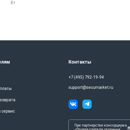
Вт
елям
Контакты
+7 (495) 792-19-94
support@secumarket.ru
оплаты
озврата
и сервис
При партнерстве консорциума
«Производители охранных,