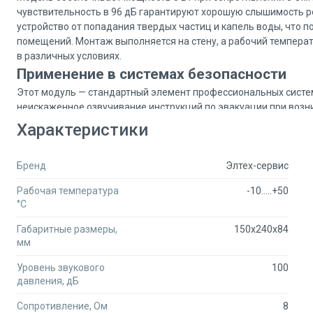
чувствительность в 96 дБ гарантируют хорошую слышимость ре
устройство от попадания твердых частиц и капель воды, что 
помещений. Монтаж выполняется на стену, а рабочий температ
в различных условиях.
Применение в системах безопасности
Этот модуль — стандартный элемент профессиональных систем
неискаженное озвучивание инструкций по эвакуации при возн
оборудованием многих производителей, что упрощает интегр
Характеристики
Почему заказывают на Secumarket
Secumarket — первая B2B-площадка, которая объединила сотн
Бренд
Элтех-сервис
найдете нужный товар, сравните условия и цены от разных пр
организации.
Рабочая температура
-10.....+50
Широкий профильный ассортимент: в каталоге более 450 000 тов
°C
Оптовые цены для юридических лиц после регистрации на пло
Габаритные размеры,
150x240x84
Возможность запросить персональную скидку на крупный объ
мм
Бесплатная доставка по Москве и выгодные тарифы для отправ
Для консультации или обсуждения условий оптового заказа обр
Уровень звукового
100
специалисты оперативно свяжутся с продавцом по вашему воп
давления, дБ
Сопротивление, Ом
8