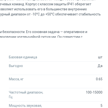
чевых команд. Корпус с классом защиты IP41 оберегает
позволяет использовать его в большинстве внутренних
урный диапазон от -10°C до +50°C обеспечивает стабильность
 безопасности. Его основная задача — оперативное и
икновении чрезвычайной ситуации. Он совместим с
ацию в новые или существующие комплексы.
и поставщиков оборудования для безопасности. У нас вы
Базовая единица
шт
одавцов в одном месте и сделаете выгодную закупку для вашей
Выгодно
Да
аров, из них 100 000 — в наличии на складах.
щадке.
Масса, кг
0.65
ем через нашего менеджера.
ки в регионы.
ащайтесь в чат или по телефону +7 (495) 792-19-94. Наши
Частотный диапазон,
100-15000
росу.
Гц
Мощность звуковая,
5