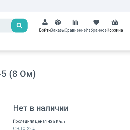
Поиск
Заказы
Сравнение
Избранное
Корзина
Войти
5 (8 Ом)
Нет в наличии
Последняя цена
1 435
₽
/
шт
С НДС:
22
%