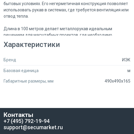
бытовых условиях. Его негерметичная конструкция позволяет
использовать рукав в системах, где требуется вентиляция или
отвод тепла.
Длина в 100 метров делает металлорукав идеальным
решением для масштабных проектов, где необходимо
обеспечить защиту большого количества проводов. Он также
Характеристики
может быть использован для транспортировки сыпучих и
крупнодисперсных веществ в промышленных установках, что
Бренд
ИЭК
расширяет его функциональные возможности. Устойчивость к
механическим воздействиям и коррозии гарантирует
Базовая единица
м
долговечность и надежность в эксплуатации.
Габаритные размеры, мм
490x490x165
Металлорукав Р3-ЦХ-12 легко монтируется и подходит для
использования в различных условиях, что делает его
незаменимым элементом в сфере электромонтажа и
промышленного оборудования. Выбирая этот продукт, вы
обеспечиваете надежную защиту и безопасность ваших
Контакты
электрических систем.
+7 (495) 792-19-94
support@secumarket.ru