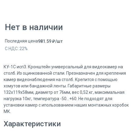
Нет в наличии
Последняя цена
981.59
₽
/
шт
С НДС:
22
%
КУ-1С исп3. Кронштейн универсальный для видеокамер на
столб. Из оцинкованной стали. Презназначен для крепления
камер видеонаблюдения на столб. Крепится с помощью
хомутов или бандажной ленты. Габаритные размеры
132х119х58мм, диаметр от 76мм, вес 0,52 кг, максимальная
нагрузка 10кг, температура -50...+60. Не подходят для
установки камер с ипользованием наших монтажных коробок
МК.
Характеристики