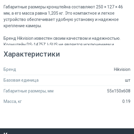
Габаритные размеры кронштейна составляют 250 × 127 × 46
мм, а его масса равна 1,205 кг. Это компактное и легкое
устройство обеспечивает удобную установку и надежное
крепление камеры.
Бренд Hikvision известен своим качеством и надежностью.
Кронштейн DS-1475ZJ-SUS не является исключением и
отличается высоким уровнем исполнения.
Характеристики
Этот кронштейн идеально подходит для использования
Бренд
Hikvision
внутри и снаружи помещений. Он обеспечивает устойчивое
крепление камеры и позволяет настроить ее под нужным
Базовая единица
шт
углом для получения оптимального обзора.
Габаритные размеры, мм
55x150x608
Кронштейн Hikvision DS-1475ZJ-SUS имеет стильный дизайн в
белом цвете, который легко сочетается с любым интерьером.
Масса, кг
0.19
Он не только обеспечивает безопасность и защиту, но и
является эстетически приятным элементом оборудования
видеонаблюдения.
Этот кронштейн легко монтируется на столб или стену с