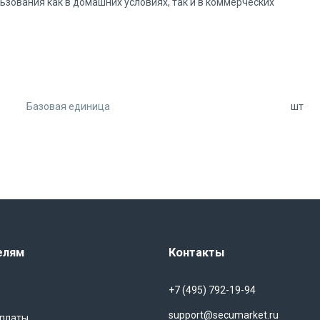
зования как в домашних условиях, так и в коммерческих
Базовая единица
шт
 тех, кто ценит качество, надежность и долговечность. Оно
а также удобство в использовании. Приобретите крепление L-
вашей двери.
елям
Контакты
+7 (495) 792-19-94
support@secumarket.ru
оплаты