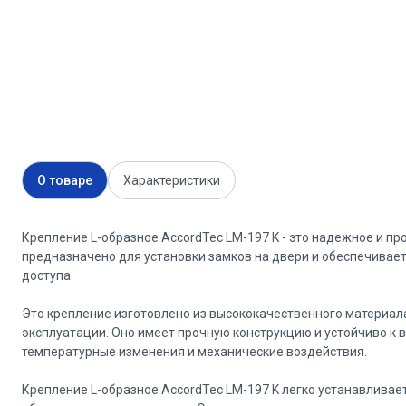
О товаре
Характеристики
Крепление L-образное AccordTec LM-197 K - это надежное и пр
предназначено для установки замков на двери и обеспечивае
доступа.
Это крепление изготовлено из высококачественного материала
эксплуатации. Оно имеет прочную конструкцию и устойчиво к в
температурные изменения и механические воздействия.
Крепление L-образное AccordTec LM-197 K легко устанавливае