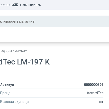
 792-19-94
Напишите нам
ссуары к замкам
dTec LM-197 K
Артикул
0000000591
Бренд
AccordTec
Базовая единица
шт