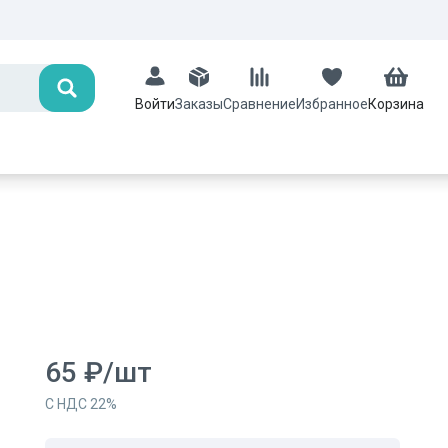
Поиск
Заказы
Сравнение
Избранное
Корзина
Войти
65
₽
/
шт
С НДС
22
%