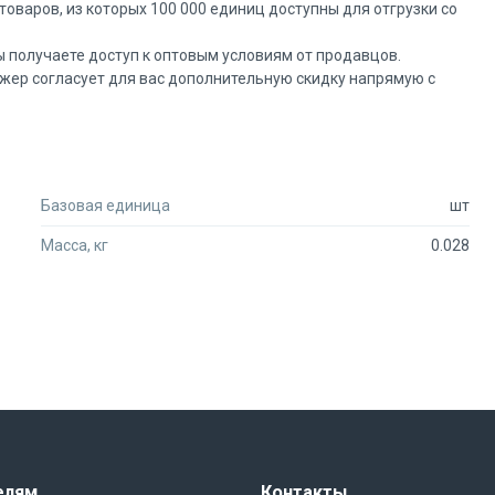
товаров, из которых 100 000 единиц доступны для отгрузки со
ы получаете доступ к оптовым условиям от продавцов.
жер согласует для вас дополнительную скидку напрямую с
ту или другим позициям в вашей спецификации, обратитесь в
я вас лучшее коммерческое предложение.
Базовая единица
шт
Масса, кг
0.028
елям
Контакты