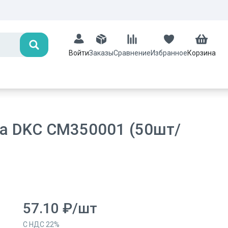
Поиск
Заказы
Сравнение
Избранное
Корзина
Войти
а DKC CM350001 (50шт/
57.10
₽
/
шт
С НДС
22
%