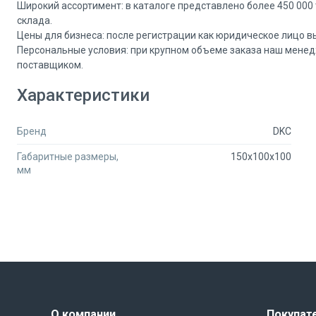
Широкий ассортимент: в каталоге представлено более 450 000 
склада.
Цены для бизнеса: после регистрации как юридическое лицо в
Персональные условия: при крупном объеме заказа наш менед
поставщиком.
Чтобы уточнить особые условия по этому крепежному комплек
Характеристики
чат. Мы оперативно свяжемся с продавцом и проработаем дл
Бренд
DKC
Габаритные размеры,
150x100x100
мм
О компании
Покупат