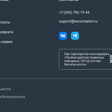
+7 (495) 792-19-94
support@secumarket.ru
оплаты
озврата
и сервис
При партнерстве консорциума
«Производители охранных,
пожарных, СКУД систем
безопасности»
ьности
м безопасности.