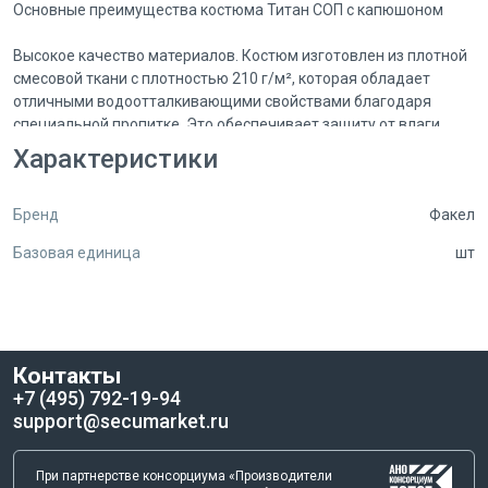
Основные преимущества костюма Титан СОП с капюшоном
Высокое качество материалов. Костюм изготовлен из плотной
смесовой ткани с плотностью 210 г/м², которая обладает
отличными водоотталкивающими свойствами благодаря
специальной пропитке. Это обеспечивает защиту от влаги,
пыли и грязи, что особенно важно при работе на открытом
Характеристики
воздухе или в условиях повышенной влажности.
Бренд
Факел
Безопасность и видимость. Спецодежда оснащена широкими
светоотражающими полосами шириной 50 мм,
Базовая единица
шт
расположенными на куртке и полукомбинезоне. Такая
маркировка повышает вашу заметность в условиях плохой
освещенности или в темное время суток, что значительно
увеличивает безопасность на рабочем месте.
Контакты
Комфорт и функциональность. Укороченная куртка на молнии
+7 (495) 792-19-94
легко надевается и снимается, она удобна в использовании и
support@secumarket.ru
рассчитана на длительный срок эксплуатации. Съемный
капюшон с регулировкой по лицу и ветрозащитная планка,
застегивающаяся на кнопки, обеспечивают защиту от осадков
При партнерстве консорциума «Производители