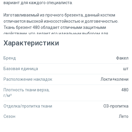
вариант для каждого специалиста.
Изготавливаемый из прочного брезента, данный костюм
отличается высокой износостойкостью и долговечностью.
Ткань брезент 480 обладает отличными защитными
свойствами, что делает его идеальным выбором для
сварщиков, работающих в сложных условиях. Костюм
Характеристики
обеспечивает комфорт и свободу движений, что особенно
важно при выполнении сложных сварочных операций.
Бренд
Факел
В каталоге вы найдете актуальную цену на костюм сварщика, а
Базовая единица
шт
также полные характеристики, описание и фотографии товара.
Мы гарантируем высокое качество продукции, так как
Расположение накладок
Локти+колени
работаем только с проверенными производителями,
предоставляющими сертификаты соответствия. Это
Плотность ткани верха,
480
подтверждает надежность и безопасность использования
г/м²
нашего костюма.
Отделка/пропитка ткани
ОЗ-пропитка
Приобретая костюм сварщика усиленный 1 класса защиты, вы
Сезон
Лето
можете быть уверены в его надежности и эффективности. Мы
предлагаем доставку в любой регион России, что делает