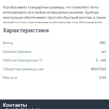
Коробка имеет стандартные размеры, что позволяет легко
интегрировать её в любые интерьерные решения. Удобная
конструкция обеспечивает простой и быстрый монтаж, а также
легкий доступ к внутренним компонентам для обслуживания.
Специальные крепления и защелки гарантируют надежную
Характеристики
фиксацию модулей, что исключает возможность их
случайного выемки.
Бренд
DKC
Коробка "VIVA" PDD DKC 10033 также отличается стильным
Базовая единица
шт
дизайном, который гармонично впишется в любой интерьер.
Она доступна в различных цветовых решениях, что позволяет
Рабочая температура °C
-5...+60
выбрать оптимальный вариант для вашего пространства.
Используйте монтажную коробку "VIVA" для создания
Габаритные размеры, мм
80x47x65
безопасной и эстетически привлекательной электросети в
Масса, кг
0.05
вашем доме или офисе.
Контакты