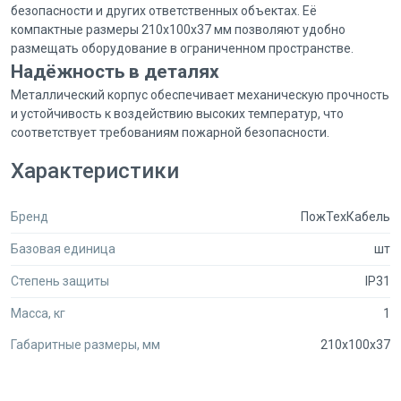
безопасности и других ответственных объектах. Её
компактные размеры 210x100x37 мм позволяют удобно
размещать оборудование в ограниченном пространстве.
Надёжность в деталях
Металлический корпус обеспечивает механическую прочность
и устойчивость к воздействию высоких температур, что
соответствует требованиям пожарной безопасности.
Благодаря этому коробка подходит для монтажа в щитовых,
Характеристики
производственных и административных зданиях, где важна
бесперебойная работа систем.
Почему Secumarket
Бренд
ПожТехКабель
Secumarket объединяет сотни поставщиков профильного
Базовая единица
шт
оборудования, чтобы вы могли быстро найти нужные
компоненты для проектов любой сложности. В нашем каталоге
Степень защиты
IP31
представлено более 450 000 товаров, из которых 100 000
всегда в наличии.
Масса, кг
1
Сравнивайте предложения от разных продавцов в одном
Габаритные размеры, мм
210x100x37
месте.
Получайте оптовые цены после регистрации как юридическое
лицо.