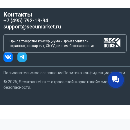
Заказывайте бесплатную доставку по Москве и экономьте на
отправке в регионы.
Контакты
Обсуждайте персональные скидки на крупные заказы через
наш чат — менеджер оперативно свяжется с продавцом.
+7 (495) 792-19-94
support@secumarket.ru
При партнерстве консорциума «Производители
охранных, пожарных, СКУД систем безопасности»
Пользовательское соглашение
Политика конфиденциальности
©
2026
, Secumarket.ru — отраслевой маркетплейс систем
безопасности.