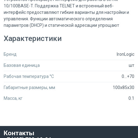
10/100BASE-T. Поддержка TELNET и встроенный веб-
интерфейс предоставляют гибкие варианты для настройки и
управления. Функции автоматического определения
параметров (DHCP) и статической адресации упрощают
процесс установки.
Характеристики
Интерфейс Ethernet RJ-45
Работа с IPv4, TCP, UDP, ICMP
Удаленное управление по TELNET и HTTP
Бренд
IronLogic
Автоматическое получение сетевых настроек (DHCP)
Secumarket объединяет предложения сотен поставщиков
Базовая единица
шт
систем безопасности. В каталоге представлено более 450 000
Рабочая температура °C
0...+70
товаров, что позволяет найти необходимое оборудование и
сравнить условия разных продавцов. После регистрации как
Габаритные размеры, мм
100x85x30
юридическое лицо вы получаете доступ к оптовым ценам. Для
обсуждения персональных скидок на крупные закупки
Масса, кг
0.1
обратитесь к нашему менеджеру через чат.
Контакты