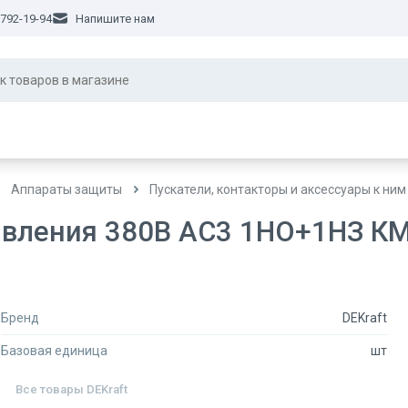
 792-19-94
Напишите нам
Аппараты защиты
Пускатели, контакторы и аксессуары к ним
авления 380В АС3 1НО+1НЗ К
Бренд
DEKraft
Базовая единица
шт
Все товары
DEKraft