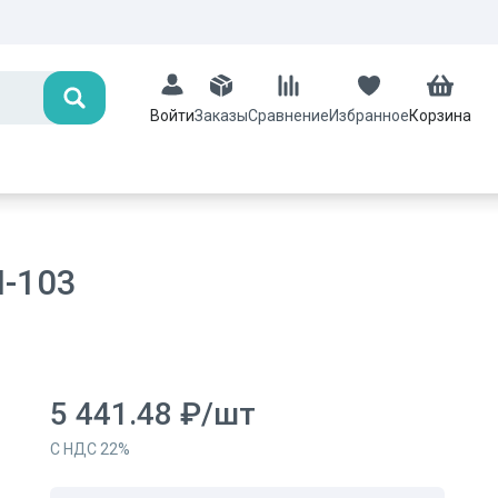
Поиск
Заказы
Сравнение
Избранное
Корзина
Войти
М-103
5 441.48
₽
/
шт
С НДС
22
%