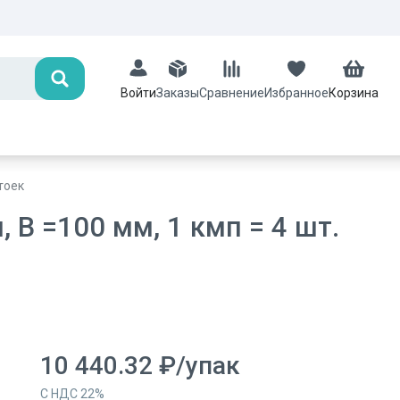
Поиск
Заказы
Сравнение
Избранное
Корзина
Войти
тоек
В =100 мм, 1 кмп = 4 шт.
10 440.32
₽
/
упак
С НДС
22
%