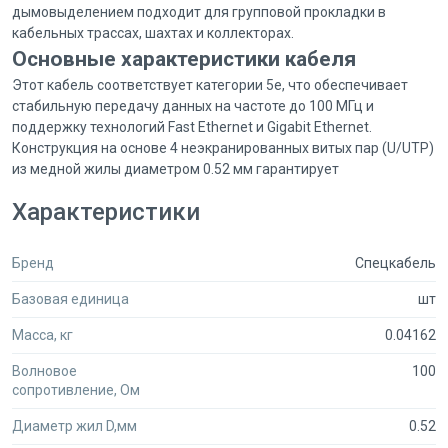
дымовыделением подходит для групповой прокладки в
кабельных трассах, шахтах и коллекторах.
Основные характеристики кабеля
Этот кабель соответствует категории 5e, что обеспечивает
стабильную передачу данных на частоте до 100 МГц и
поддержку технологий Fast Ethernet и Gigabit Ethernet.
Конструкция на основе 4 неэкранированных витых пар (U/UTP)
из медной жилы диаметром 0.52 мм гарантирует
качественный сигнал.
Характеристики
Категория: 5e (до 100 МГц)
Конструкция: 4 пары U/UTP, диаметр жилы 0.52 мм
Оболочка: огнестойкая, с низким дымовыделением (ZH нг(А)-
Бренд
Спецкабель
HF)
Назначение: групповая прокладка в зданиях и сооружениях
Базовая единица
шт
Применение: структурированные кабельные системы (СКС),
Масса, кг
0.04162
локальные вычислительные сети (ЛВС)
Преимущества для профессиональных
Волновое
100
закупок
сопротивление, Ом
Secumarket — это первая B2B-площадка для специалистов по
Диаметр жил D,мм
0.52
безопасности. Мы собрали предложения от проверенных