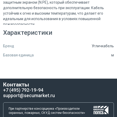
защитным экраном (N.PE), который обеспечивает
дополнительную безопасность при эксплуатации. Кабель
устойчив к огню и высоким температурам, что делает его
идеальным для использования в условиях повышенной
пожароопасности.
Характеристики
Барабан данного кабеля представлен на отраслевом
маркетплейсе систем безопасности Secumarket. Secumarket
Бренд
Угличкабель
предлагает широкий ассортимент кабелей и другого
оборудования для обеспечения безопасности и надежности
Базовая единица
м
электрических систем. Для заказа кабеля силового ВВГнг(А)-
LS 3x2.5ок(N.PE)-0.66 на барабане вы можете связаться с
Secumarket по телефону +7 (495) 792-19-94.
Не рискуйте безопасностью своих электрических установок -
Контакты
выбирайте надежные и качественные материалы для их
+7 (495) 792-19-94
прокладки. Кабель силовой ВВГнг(А)-LS 3x2.5ок(N.PE)-0.66 на
support@secumarket.ru
барабане от Secumarket - это надежное решение для вашей
безопасности и спокойствия.
При партнерстве консорциума «Производители
охранных, пожарных, СКУД систем безопасности»