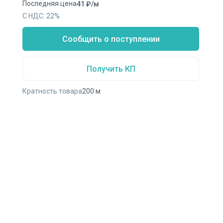
Последняя цена
41
₽
/
м
С НДС:
22
%
Сообщить о поступлении
Получить КП
Кратность товара
200
м