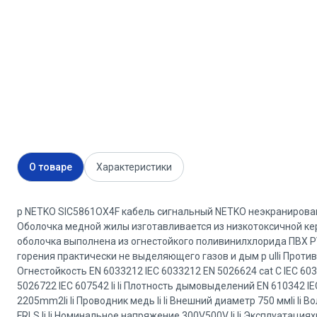
О товаре
Характеристики
p NETKO SIC5861OX4F кабель сигнальный NETKO неэкранирова
Оболочка медной жилы изготавливается из низкотоксичной 
оболочка выполнена из огнестойкого поливинилхлорида ПВХ 
горения практически не выделяющего газов и дым p ulli Противо
Огнестойкость EN 6033212 IEC 6033212 EN 5026624 cat C IEC 6033
5026722 IEC 607542 li li Плотность дымовыделений EN 610342 I
2205mm2li li Проводник медь li li Внешний диаметр 750 ммli li 
FRLS li li Номинальное напряжение 300V500V li li Эксплуатац