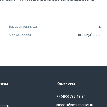
Базовая единица
м
Марка кабеля
КПСнг(А)-FRLS
елям
Контакты
+7 (495) 792-19-94
support@secumarket.ru
оплаты