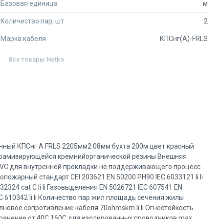
Базовая единица
м
Количество пар, шт
2
Марка кабеля
КПСнг(А)-FRLS
Все товары
Netko
нный КПСнг А FRLS 2205мм2 08мм бухта 200м цвет красный
керамизирующейся кремнийорганической резины Внешняя
PVС для внутренней прокладки не поддерживающего процесс
пожарный стандарт CEI 203621 EN 50200 PH90 IEC 6033121 li li
2324 cat C li li Газовыделения EN 5026721 IEC 607541 EN
EC 610342 li li Количество пар жил площадь сечения жилы
Волновое сопротивление кабеля 70ohmskm li li Огнестойкость
ияхранение от 40С 160C для изолированных проводников max