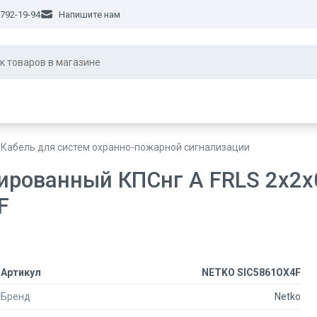
 792-19-94
Напишите нам
Кабель для систем охранно-пожарной сигнализации
ированный КПСнг А FRLS 2x2x
F
Артикул
NETKO SIC5861OX4F
Бренд
Netko