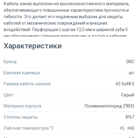
Кабель-канал выполнен из высококачественного материала,
обеспечивающего повышенные характеристики прочности и
гибкости. Это делает его надежным выбором для защиты
кабелей от механических повреждений и внешних
воздействий. Перфорация с шагом 12,5 мм и шириной зуба 5
мм обеспечивает отличную вентиляцию и доступ к кабелям,
что упрощает их обслуживание и замену.
Характеристики
Перед установкой важно убедиться, что поверхность, на
Бренд
DKC
которую будет монтироваться кабель-канал, идеально чистая
и сухая. Это гарантирует надежное сцепление клейкой части и
Базовая единица
шт
долговечность эксплуатации. В комплект поставки входят
отрезки длиной 0,5 м, что позволяет легко подгонять длину
Размер кабель-канала
42.5x48.5
канала под конкретные нужды.
Цвет
Серый
Кабель-канал DKC 02183 – это надежный и практичный выбор
Материал корпуса
Поливинилхлорид (ПВХ)
для создания аккуратной и безопасной кабельной
инфраструктуры в вашем доме или офисе.
Степень защиты
IP67
Рабочая температура °C
+5...+60