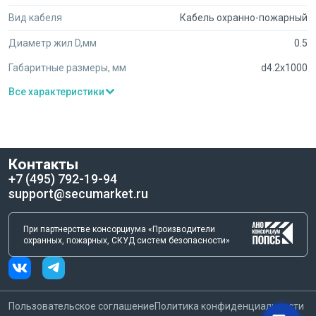
Для уточнения деталей по оптовой цене на этот кабель или
Вид кабеля
Кабель охранно-пожарный
для оформления заказа обращайтесь в чат — мы оперативно
свяжемся с продавцом.
Диаметр жил D,мм
0.5
Габаритные размеры, мм
d4.2x1000
Все характеристики
Контакты
+7 (495) 792-19-94
support@secumarket.ru
При партнерстве консорциума «Производители
охранных, пожарных, СКУД систем безопасности»
Пользовательское соглашение
Политика конфиденциальности