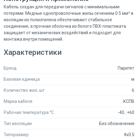
Кабель создан для передачи сигналов с минимальными
потерями. Медные однопроволочные жилы сечением 0.5 мм² в
изоляции из полиэтилена обеспечивают стабильное
соединение, а прочная оболочка из белого ПВХ-пластиката
защищает от механических воздействий и подходит для
монтажа внутри помещений.
Почему профессионалы выбирают
Характеристики
Secumarket
Secumarket — первая B2B-площадка, которая объединила
Бренд
Паритет
поставщиков оборудования для безопасности. Мы понимаем,
что специалисты отрасли работают с оптовыми закупками, а
Базовая единица
м
не с розничными покупками.
Количество жил, шт
6
Широкий профильный ассортимент: в каталоге представлено
450 000 товаров, из которых 100 000 единиц всегда в наличии.
Марка кабеля
КСПВ
Выгодные условия для юридических лиц: зарегистрируйтесь,
чтобы увидеть оптовые цены от продавцов.
Рабочая температура °C
-40...+60
Сравнение предложений: вы можете легко оценить условия
разных поставщиков в одном месте.
Тип изоляции
Без обозначения
Персональные скидки: при крупном объеме заказа наш
Типоразмер
4x0.5
менеджер согласует для вас специальную цену.