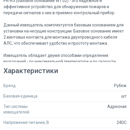
PR-R3 (базовое основание W1.02) - это надежное и
эффективное устройство для обнаружения пожаров и
передачи сигналов о них в приемно-контрольный прибор.
Данный извещатель комплектуется базовым основанием для
установки на несущие конструкции. Базовое основание имеет
2 винтовых контакта для монтажа двухпроводного кабеля
АЛС, что обеспечивает удобство и простоту монтажа.
Извещатель обладает двумя способами определения
возгораний - по максимальной температуре и по скорости
нарастания температуры. Он обрабатывает результаты
Характеристики
измерений по специальным алгоритмам и передает сигналы
"Пожар" в приемно-контрольный прибор, а также формирует и
Бренд
Рубеж
передает сигнал "Неисправность".
Базовая единица
шт
Устройство имеет индикацию режима работы извещателя и
может быть протестировано на работоспособность с помощью
Тип системы
Адресная
кнопки или специального оптического тестера ОТ-1.
извещателей
Питание и информационный обмен извещателя
Напряжение питания, В
24DC
осуществляются по двухпроводной АЛС. Разъемное