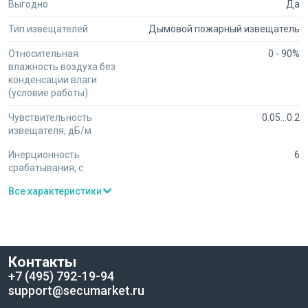
поставщиков на одной странице, что упрощает закупки.
Выгодно
Да
Персональные скидки: на крупный объем наш менеджер
Тип извещателей
Дымовой пожарный извещатель
поможет согласовать индивидуальные условия с продавцом.
Для получения оптовых цен или обсуждения персональной
Относительная
0 - 90%
скидки на партию товара обратитесь в чат. Наш специалист
влажность воздуха без
оперативно свяжется с продавцом по вашему запросу.
конденсации влаги
(условие работы)
Чувствительность
0.05...0.2
извещателя, дБ/м
Инерционность
6
срабатывания, с
Все характеристики
Контакты
+7 (495) 792-19-94
support@secumarket.ru