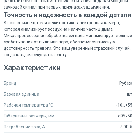
работает без внешних источников питания, подавая мощный
звуковой сигнал при первых признаках задымления.
Точность и надежность в каждой детали
В основе извещателя лежит оптико-электронная камера,
которая анализирует воздух на наличие частиц дыма.
Микропроцессорная обработка сигнала минимизирует ложные
срабатывания от пыли или пара, обеспечивая высокую
достоверность тревоги. Это ваш уверенный страховой случай,
когда каждая секунда на счету.
Почему профессионалы выбирают
Характеристики
Secumarket
Secumarket — первая B2B-площадка, которая объединила
Бренд
Рубеж
сотни поставщиков оборудования для безопасности. Мы
понимаем, что специалисты отрасли работают с оптовыми
Базовая единица
шт
заказами и ценят прозрачность условий.
Рабочая температура °C
-10...+55
Широкий профильный ассортимент: в каталоге более 450 000
товаров от проверенных производителей.
Габаритные размеры, мм
d95x50
Выгодные цены для юридических лиц: после регистрации
открываются оптовые условия от продавцов.
Потребление тока, А
3.0E-5
Сравнение предложений: вы видите цены и условия разных