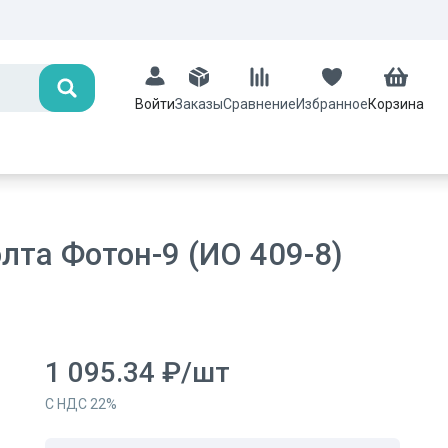
Поиск
Заказы
Сравнение
Избранное
Корзина
Войти
та Фотон-9 (ИО 409-8)
1 095.34
₽
/
шт
С НДС
22
%