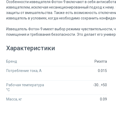
Особенности извещателя Фотон-9 включают в себя антисабот
извещателем, исключая несанкционированный подход к нему. 
защиты от вмешательства. Также есть возможность отключени
извещатель в условиях, когда необходимо сохранить конфиде
Извещатель Фотон-9 имеет выбор режима чувствительности, ч
помещения и требования безопасности. Это делает его унив
Характеристики товара:
Характеристики
- Бренд: Риэлта
Бренд
Риэлта
- Тип извещателей: Извещатель охранный оптико-электронный
- Минимальное значение коммутируемого напряжения: 72 DC
Потребление тока, А
0.015
- Рабочая температура: -30...+50°C
- Габаритные размеры: 88x61x41 мм
- Напряжение питания: 10-15DC В
Рабочая температура
-30...+50
- Тип контактов: НЗ
°C
- Дальность обнаружения: 10 м
Масса, кг
0.09
- Потребление тока: 0.015 А
- Степень защиты: IP41
- Масса: 0.09 кг