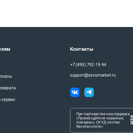
елям
Контакты
+7 (495) 792-19-94
support@secumarket.ru
оплаты
озврата
и сервис
При партнерстве консорциума
«Производители охранных,
пожарных, СКУД систем
безопасности»