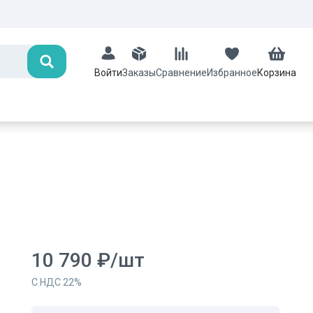
Поиск
Заказы
Сравнение
Избранное
Корзина
Войти
10 790
₽
/
шт
С НДС
22
%