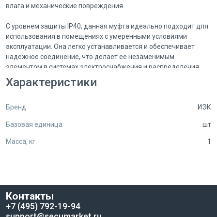
влага и механические повреждения.
С уровнем защиты IP40, данная муфта идеально подходит для
использования в помещениях с умеренными условиями
эксплуатации. Она легко устанавливается и обеспечивает
надежное соединение, что делает ее незаменимым
элементом в системах электроснабжения и распределения.
Характеристики
Конструкция муфты позволяет быстро и удобно подключать
гофрированные трубы, что значительно упрощает процесс
Бренд
ИЭК
монтажа. Благодаря своей универсальности, она подходит
для различных типов гофрированных труб, что делает ее
Базовая единица
шт
идеальным выбором как для профессионалов, так и для
любителей.
Масса, кг
1
Выбирая муфту ELASTA MVN16, вы получаете гарантированное
качество и долговечность, что обеспечивает безопасность и
надежность вашей электрической системы.
Контакты
+7 (495) 792-19-94
support@secumarket.ru