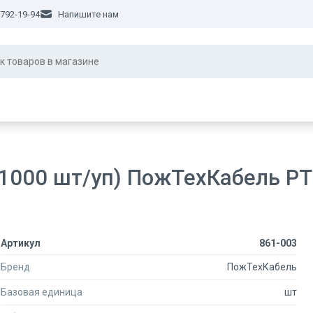
 792-19-94
Напишите нам
1000 шт/уп) ПожТехКабель PTK
Артикул
861-003
Бренд
ПожТехКабель
Базовая единица
шт