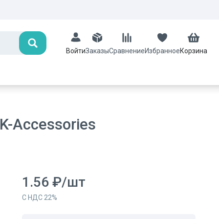
Поиск
Заказы
Сравнение
Избранное
Корзина
Войти
-Accessories
1.56
₽
/
шт
С НДС
22
%