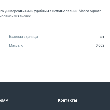
его универсальным и удобным в использовании. Масса одного
ировку и установку.
ccessories - это надежный и удобный крепежный элемент,
ные конструкции и элементы внутри помещений. Покупая этот
Базовая единица
шт
сти.
Масса, кг
0.002
елям
Контакты