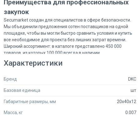
Преимущества для профессиональных
закупок
Secumarket создан для специалистов в сфере безопасности.
Мы объединили предложения сотен поставщиков на одной
площадке, чтобы вы могли быстро сравнить условия и купить
все необходимое для проекта без лишних затрат времени.
Широкий ассортимент: в каталоге представлено 450 000
товаров, из которых 100 000 всегда в наличии.
Оптовые цены для юридических лиц становятся доступны
Характеристики
после регистрации.
Персональные скидки на крупные объемы: обсудите ваш
проект с менеджером в чате, и мы свяжемся с продавцом для
Бренд
DKC
подготовки специального предложения.
Базовая единица
шт
Бесплатная доставка действует по Москве, для регионов
предусмотрены выгодные тарифы.
Габаритные размеры, мм
20x40x12
Упаковка 100 штук оптимизирована для оптовых заказов и
комплектации объектов. Для оформления заказа или
Масса, кг
0.007
консультации звоните нам: +7 (495) 792-19-94.