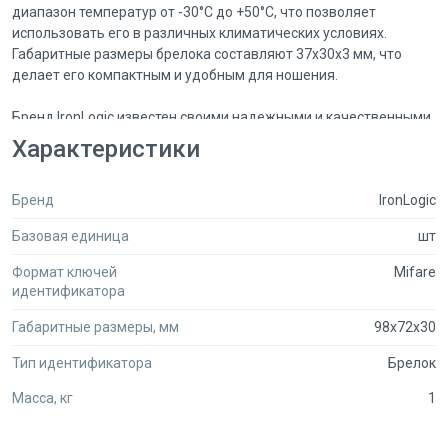
диапазон температур от -30°С до +50°С, что позволяет
использовать его в различных климатических условиях.
Габаритные размеры брелока составляют 37х30х3 мм, что
делает его компактным и удобным для ношения.
Бренд IronLogic известен своими надежными и качественными
продуктами в области безопасности и контроля доступа.
Характеристики
Брелок с номером IL-07MBW (num) не является исключением и
отличается высокой надежностью и долговечностью.
Бренд
IronLogic
Этот брелок представляет собой удобное и простое в
Базовая единица
шт
использовании устройство. Просто поднесите его к
считывателю RFID, чтобы получить доступ к защищенным
Формат ключей
Mifare
помещениям или системам. Благодаря своей универсальности
идентификатора
и надежности, брелок IronLogic IL-07MBW (num) станет
незаменимым помощником в вашем повседневном
Габаритные размеры, мм
98x72x30
использовании.
Тип идентификатора
Брелок
Не смотря на свои компактные размеры, этот брелок обладает
Масса, кг
1
высокой степенью защиты и шифрования данных, что
обеспечивает безопасность вашей информации. Вы можете