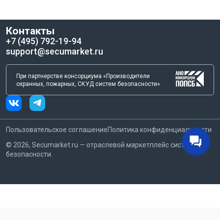
быть уверены в том, что ваши данные и доступ к защищенным
зонам будут надежно защищены.
Контакты
Брелок с номером IronLogic IL-07MBW (num) - RFID устройство,
+7 (495) 792-19-94
которое сочетает в себе стильный дизайн, высокую
support@secumarket.ru
надежность и удобство использования. Приобретите этот
брелок и обеспечьте себе безопасность и удобство в
повседневной жизни.
При партнерстве консорциума «Производители
охранных, пожарных, СКУД систем безопасности»
Пользовательское соглашение
Политика конфиденциальности
©
2026
, Secumarket.ru — отраслевой маркетплейс систем
безопасности.