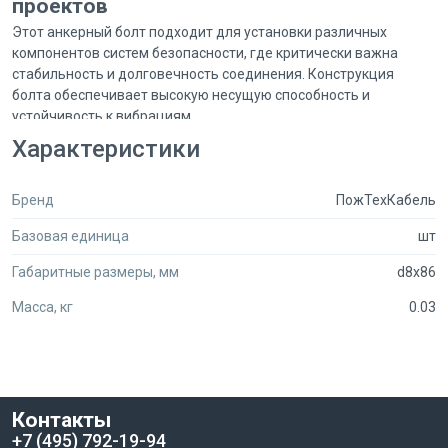
проектов
Этот анкерный болт подходит для установки различных
компонентов систем безопасности, где критически важна
стабильность и долговечность соединения. Конструкция
болта обеспечивает высокую несущую способность и
устойчивость к вибрациям.
Резьба М6 для стандартных крепежных задач
Характеристики
Длина 85 мм для надежного анкеровки в плотных материалах
В комплекте с гайкой для удобства монтажа
Фасовка 1000 шт/уп для оптовых закупок
Бренд
ПожТехКабель
Secumarket объединяет предложения сотен поставщиков
Базовая единица
шт
профильного оборудования. После регистрации как
юридическое лицо вы получаете доступ к оптовым ценам. Для
Габаритные размеры, мм
d8x86
обсуждения объема поставки и персональных условий
обратитесь к нашему менеджеру через чат.
Масса, кг
0.03
Контакты
+7 (495) 792-19-94