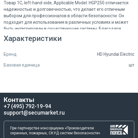
Товар 1C, left-hand-side, Applicable Model: HGP250 отличается
надежностью и долговечностью, что делает его отличным
выбором для профессионалов в области безопасности. Он
подходит для использования в различных условиях и может
быть интегрирован в существующие системы. Благодаря
своим характеристикам, этот продукт обеспечивает высокий
Характеристики
уровень защиты и безопасности.
Бренд
HD Hyundai Electric
В каталоге Secumarket вы найдете не только полное описание
товара, но и фотографии, которые помогут вам лучше понять
Базовая единица
шт
его внешний вид и функциональность. Мы стремимся
предоставить нашим клиентам всю необходимую
информацию, чтобы сделать процесс выбора максимально
простым и удобным.
Контакты
Кроме того, мы гарантируем качество нашего товара,
+7 (495) 792-19-94
предоставляя гарантию производителя. Это означает, что вы
support@secumarket.ru
можете быть уверены в надежности и долговечности 1C, left-
hand-side, Applicable Model: HGP250. Если у вас возникнут
вопросы или потребуется дополнительная информация, вы
При партнерстве консорциума «Производители
всегда можете обратиться к своему персональному
охранных, пожарных, СКУД систем безопасности»