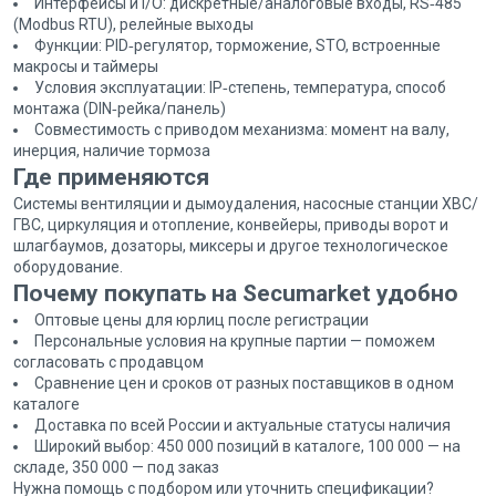
Интерфейсы и I/O: дискретные/аналоговые входы, RS‑485
(Modbus RTU), релейные выходы
Функции: PID‑регулятор, торможение, STO, встроенные
макросы и таймеры
Условия эксплуатации: IP‑степень, температура, способ
монтажа (DIN‑рейка/панель)
Совместимость с приводом механизма: момент на валу,
инерция, наличие тормоза
Где применяются
Системы вентиляции и дымоудаления, насосные станции ХВС/
ГВС, циркуляция и отопление, конвейеры, приводы ворот и
шлагбаумов, дозаторы, миксеры и другое технологическое
оборудование.
Почему покупать на Secumarket удобно
Оптовые цены для юрлиц после регистрации
Персональные условия на крупные партии — поможем
согласовать с продавцом
Сравнение цен и сроков от разных поставщиков в одном
каталоге
Доставка по всей России и актуальные статусы наличия
Широкий выбор: 450 000 позиций в каталоге, 100 000 — на
складе, 350 000 — под заказ
Нужна помощь с подбором или уточнить спецификации?