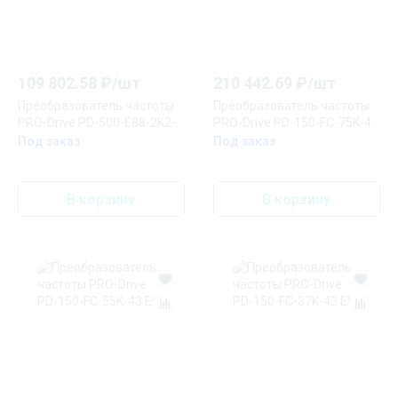
109 802.58
₽/
шт
210 442.69
₽/
шт
Преобразователь частоты
Преобразователь частоты
PRO-Drive PD-500-E88-2K2-
PRO-Drive PD-150-FC-75K-43
43-B-PN EKF
EKF
Под заказ
Под заказ
В корзину
В корзину