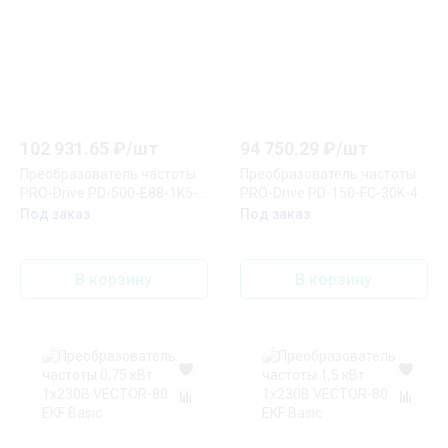
102 931.65
₽/
шт
94 750.29
₽/
шт
Преобразователь частоты
Преобразователь частоты
PRO-Drive PD-500-E88-1K5-
PRO-Drive PD-150-FC-30K-43
43-B-PN EKF
EKF
Под заказ
Под заказ
В корзину
В корзину