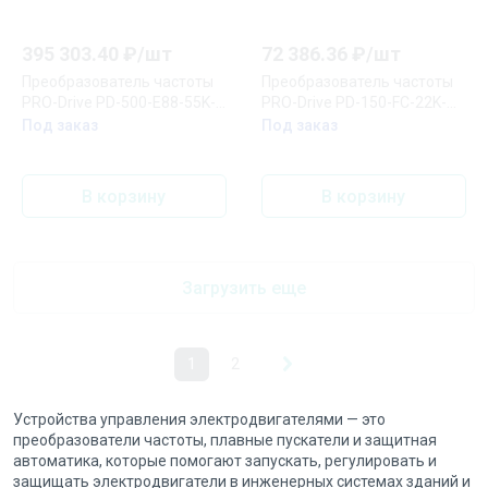
395 303.40
₽/
шт
72 386.36
₽/
шт
Преобразователь частоты
Преобразователь частоты
PRO-Drive PD-500-E88-55K-
PRO-Drive PD-150-FC-22K-
43-PN EKF
43-B EKF
Под заказ
Под заказ
В корзину
В корзину
Загрузить еще
1
2
Устройства управления электродвигателями — это
преобразователи частоты, плавные пускатели и защитная
автоматика, которые помогают запускать, регулировать и
защищать электродвигатели в инженерных системах зданий и