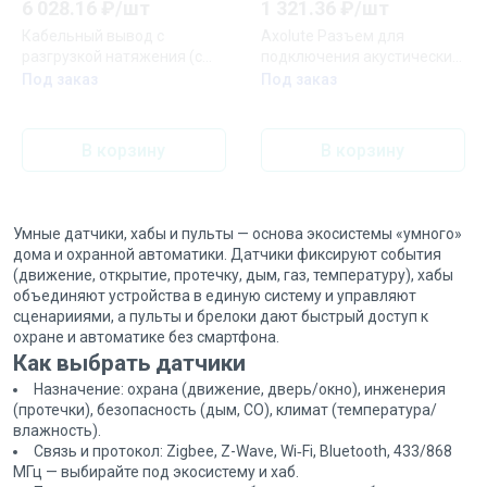
6 028.16
₽/
шт
1 321.36
₽/
шт
Кабельный вывод с
Axolute Разъем для
разгрузкой натяжения (с
подключения акустических
несущей платой) Серия
систем (динамиков/
Под заказ
Под заказ
A500 Материал- дуропласт
домашнего кинотеатра)
Цвет- шампань
антрацит
В корзину
В корзину
Умные датчики, хабы и пульты — основа экосистемы «умного»
дома и охранной автоматики. Датчики фиксируют события
(движение, открытие, протечку, дым, газ, температуру), хабы
объединяют устройства в единую систему и управляют
сценарииями, а пульты и брелоки дают быстрый доступ к
охране и автоматике без смартфона.
Как выбрать датчики
Назначение: охрана (движение, дверь/окно), инженерия
(протечки), безопасность (дым, CO), климат (температура/
влажность).
Связь и протокол: Zigbee, Z-Wave, Wi‑Fi, Bluetooth, 433/868
МГц — выбирайте под экосистему и хаб.