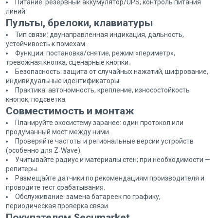
Питание: резервный аккумулятор/UPS, контроль питания
линий.
Пульты, брелоки, клавиатуры
Тип связи: двунаправленная индикация, дальность,
устойчивость к помехам.
Функции: постановка/снятие, режим «периметр»,
тревожная кнопка, сценарные кнопки.
Безопасность: защита от случайных нажатий, шифрование,
индивидуальные идентификаторы.
Практика: автономность, крепление, износостойкость
кнопок, подсветка.
Совместимость и монтаж
Планируйте экосистему заранее: один протокол или
продуманный мост между ними.
Проверяйте частоты и региональные версии устройств
(особенно для Z‑Wave).
Учитывайте радиус и материалы стен; при необходимости —
репитеры.
Размещайте датчики по рекомендациям производителя и
проводите тест срабатывания.
Обслуживание: замена батареек по графику,
периодическая проверка связи.
Покупателям Secumarket