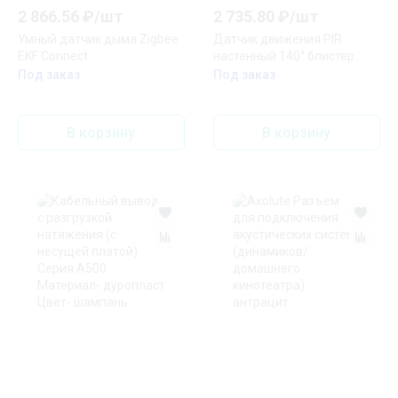
2 866.56
₽/
шт
2 735.80
₽/
шт
Умный датчик дыма Zigbee
Датчик движения PIR
EKF Connect
настенный 140° блистер
Legrand Euro
Под заказ
Под заказ
В корзину
В корзину