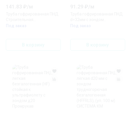
141.83
₽/
м
91.29
₽/
м
Труба гофрированная ПНД
Труба гофрированная ПНД
Строительная
d=32мм с зондом
безгалогенная (HF) с/з д63
оранжевая тяжелая (25м)
Под заказ
Под заказ
(15м)
IEK
В корзину
В корзину