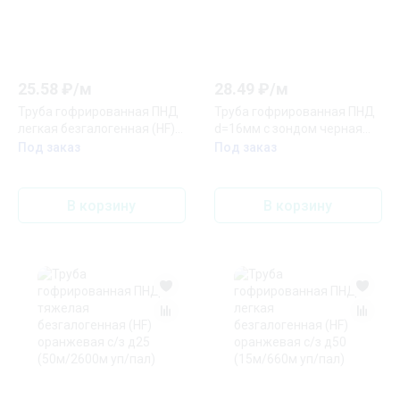
25.58
₽/
м
28.49
₽/
м
Труба гофрированная ПНД
Труба гофрированная ПНД
легкая безгалогенная (HF)
d=16мм с зондом черная
стойкая к ультрафиолету
(25м) IEK
Под заказ
Под заказ
зонд д16
В корзину
В корзину