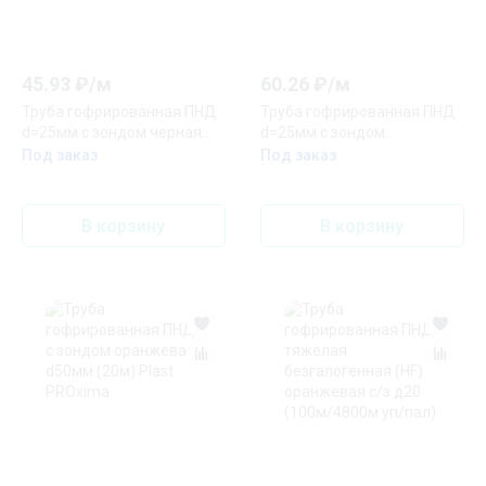
45.93
₽/
м
60.26
₽/
м
Труба гофрированная ПНД
Труба гофрированная ПНД
d=25мм с зондом черная
d=25мм с зондом
(25м) IEK
оранжевая тяжелая (50м)
Под заказ
Под заказ
IEK
В корзину
В корзину