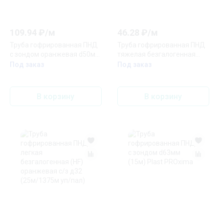
109.94
₽/
м
46.28
₽/
м
Труба гофрированная ПНД
Труба гофрированная ПНД
с зондом оранжевая d50мм
тяжелая безгалогенная
(20м) Plast PROxima
(HF) оранжевая с/з д20
Под заказ
Под заказ
(100м/4800м уп/пал)
В корзину
В корзину