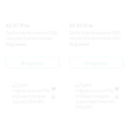
62.07
₽/
м
50.52
₽/
м
Труба гофрированная ПНД
Труба гофрированная ПНД
тяжелая безгалогенная
легкая безгалогенная (HF)
(HF) оранжевая с/з д25
оранжевая с/з д50
Под заказ
Под заказ
(50м/2600м уп/пал)
(15м/660м уп/пал)
В корзину
В корзину