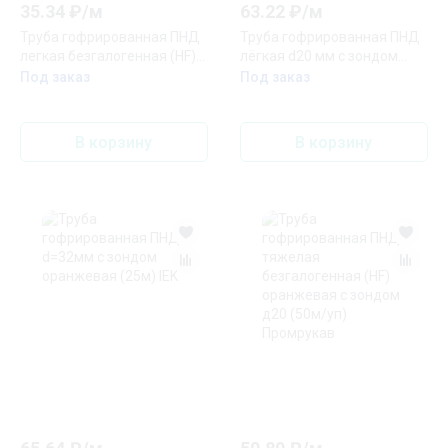
35.34
₽/
м
63.22
₽/
м
Труба гофрированная ПНД
Труба гофрированная ПНД
легкая безгалогенная (HF)
лёгкая d20 мм с зондом
стойкая к ультрафиолету с
трудногорючая
Под заказ
Под заказ
зондом д20 Промрукав
безгалогенная (HFFRLS),
(уп. 100 м) СИСТЕМА КМ
В корзину
В корзину