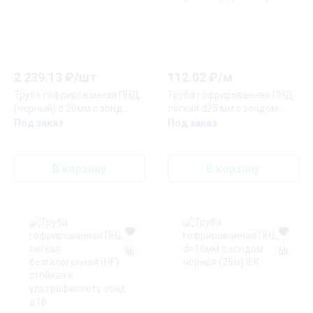
2 239.13
₽/
шт
112.02
₽/
м
Труба гофрированная ПНД
Труба гофрированная ПНД
(черный) d 20мм с зонд.
лёгкая d25 мм с зондом
легкая 100м (15)
трудногорючая
Под заказ
Под заказ
безгалогенная (HFFRLS),
(уп. 50 м)
В корзину
В корзину