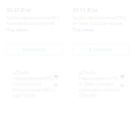
35.47
₽/
м
29.91
₽/
м
Труба гофрированная ПНД
Труба гофрированная ПНД
тяжелая безгалогенная
d=16мм с зондом черная
(HF) оранжевая с/з д16
(10м) IEK
Под заказ
Под заказ
(100м/5500м уп/пал)
В корзину
В корзину