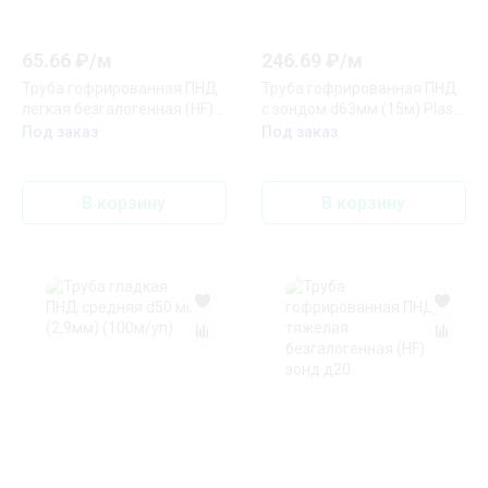
65.66
₽/
м
246.69
₽/
м
Труба гофрированная ПНД
Труба гофрированная ПНД
легкая безгалогенная (HF)
с зондом d63мм (15м) Plast
оранжевая с/з д32
PROxima
Под заказ
Под заказ
(25м/1375м уп/пал)
В корзину
В корзину