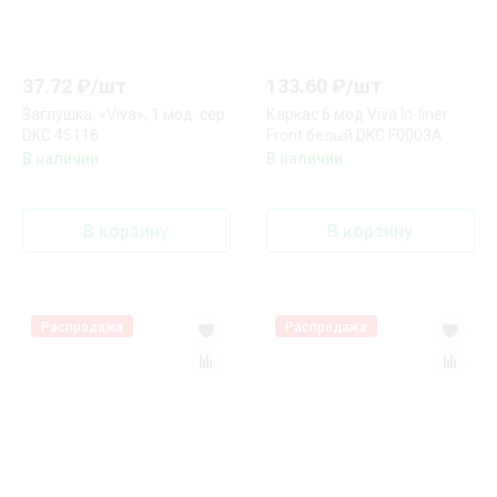
37.72
₽/
шт
133.60
₽/
шт
Заглушка, «Viva», 1 мод. сер
Каркас 6 мод Viva In-liner
DKC 45116
Front белый DKC F0003A
В наличии
В наличии
В корзину
В корзину
Распродажа
Распродажа