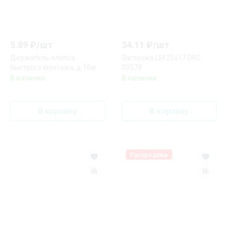
5.89
₽/
шт
34.11
₽/
шт
Держатель-клипса
Заглушка LM 25x17 DKC
быстрого монтажа, д.16мм
00578
DKC 51016M
В наличии
В наличии
В корзину
В корзину
Распродажа