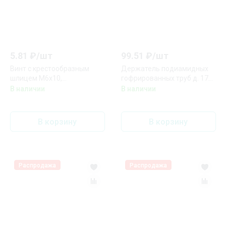
5.81
₽/
шт
99.51
₽/
шт
Винт с крестообразным
Держатель подиамидных
шлицем М6х10,
гофрированных труб д. 17
горячеоцинкованный DKC /
мм DKC PAS17N
В наличии
В наличии
ДКС (CM010610HDZ)
В корзину
В корзину
Распродажа
Распродажа