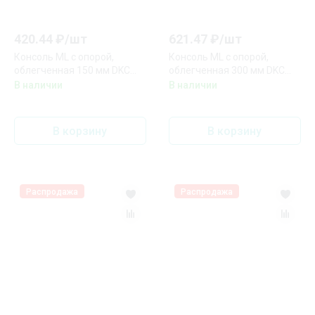
420.44
₽/
шт
621.47
₽/
шт
Консоль ML с опорой,
Консоль ML с опорой,
облегченная 150 мм DKC
облегченная 300 мм DKC
BBL4015
BBL4030
В наличии
В наличии
В корзину
В корзину
Распродажа
Распродажа