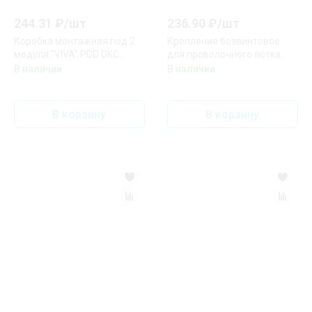
244.31
₽/
шт
236.90
₽/
шт
Коробка монтажная под 2
Крепление безвинтовое
модуля "VIVA" PDD DKC
для проволочного лотка
10033
FC37304
В наличии
В наличии
В корзину
В корзину