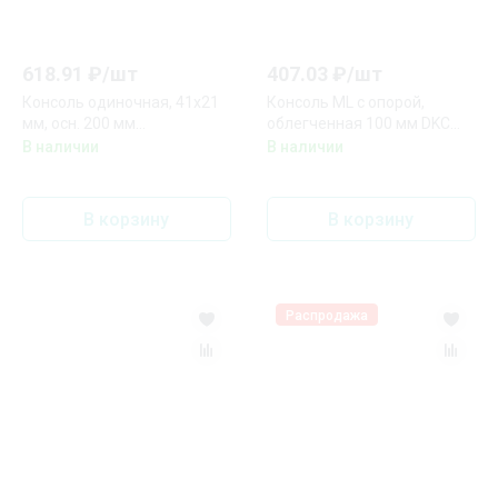
618.91
₽/
шт
407.03
₽/
шт
Консоль одиночная, 41х21
Консоль ML с опорой,
мм, осн. 200 мм
облегченная 100 мм DKC
горячеоцинкованная DKC
BBL4010
В наличии
В наличии
(BBP2120HDZ)
В корзину
В корзину
Распродажа