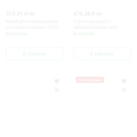
515.91
₽/
м
476.28
₽/
м
Короб для кондиционера
Короб с крышкой с
основание+крышка 120х60
направляющими для
мм DKC AIR12060
установки разделителей
В наличии
В наличии
TA-GN 120x40 DKC 01783
В корзину
В корзину
Распродажа