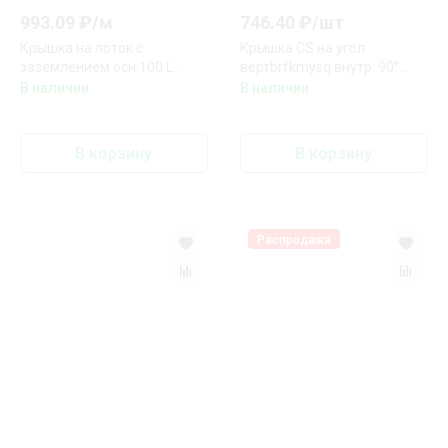
993.09
₽/
м
746.40
₽/
шт
Крышка на лоток с
Крышка CS на угол
заземлением осн.100 L
вертbrfkmysq внутр. 90°
3000, горячеоцинкованная
осн.50 DKC 38200
В наличии
В наличии
DKC 35522HDZ
В корзину
В корзину
Распродажа