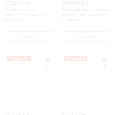
178.23
₽/
м
285.06
₽/
шт
Крышка на лоток с
Модульная настен. коробка
заземлением осн. 50 L3000
для эл/устан. изделий VIVA,
DKC 35520
IP40,4мод. DKC 54740
В наличии
В наличии
В корзину
В корзину
Распродажа
Распродажа