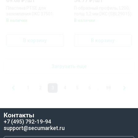
69.68
₽/
шт
54.77
₽/
шт
Пластина PTSE для
П-образный профиль, L200,
заземления DKC 37501
толщ.1,2 мм DKC (SBL29015)
В наличии
В наличии
В корзину
В корзину
Загрузить еще
1
2
3
4
5
6
...
98
Контакты
+7 (495) 792-19-94
support@secumarket.ru