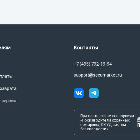
елям
Контакты
+7 (495) 792-19-94
support@secumarket.ru
оплаты
озврата
и сервис
При партнерстве консорциума
«Производители охранных,
пожарных, СКУД систем
безопасности»