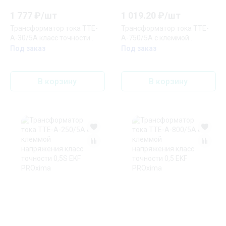
1 777
₽/
шт
1 019.20
₽/
шт
Трансформатор тока ТТЕ-
Трансформатор тока ТТЕ-
А-30/5А класс точности
A-750/5А с клеммой
0,5S EKF PROxima
напряжения класс точности
Под заказ
Под заказ
0,5 EKF PROxima
В корзину
В корзину