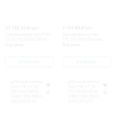
27 120.33
₽/
шт
4 194.89
₽/
шт
Трансформатор тока ТЛК-
Трансформатор тока
СТ-10-15(1)-0,5S/10Р10-
ТТЕ-125-3000/5А класс
10ВА/15ВА-300/5-300/5
точности 0,5S (большой
Под заказ
Под заказ
31,5 81 У2
корпус) EKF PROxima
В корзину
В корзину