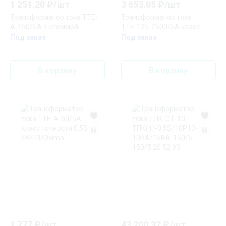
1 251.20
₽/
шт
3 653.05
₽/
шт
Трансформатор тока ТТЕ-
Трансформатор тока
A-150/5А с клеммой
ТТЕ-125-2500/5А класс
напряжения класс точности
точности 0,5S (большой
Под заказ
Под заказ
0,5S EKF PROxima
корпус) EKF PROxima
В корзину
В корзину
1 777
₽/
шт
43 200.32
₽/
шт