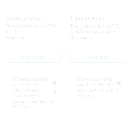
38 503.79
₽/
шт
1 848.08
₽/
шт
Трансформатор тока ТЛК-
Трансформатор тока ТТЕ-
СТ-10-
А-50/5А класс точности
ТПК(1)-0,5S/0,5/10Р10-
0,5S EKF PROxima
Под заказ
Под заказ
10ВА/10ВА/15ВА-200/5-
200/5-200/5 20 52 У3
В корзину
В корзину