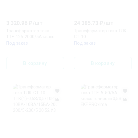
3 320.96
₽/
шт
24 385.73
₽/
шт
Трансформатор тока
Трансформатор тока ТЛК-
ТТЕ-125-2000/5А класс
СТ-10-
точности 0,5S (большой
ТПК(1)-0,5S/0,5/10Р10-
Под заказ
Под заказ
корпус) EKF PROxima
10ВА/10ВА/15ВА-300/5-
300/5-300/5 31,5 52 У3
В корзину
В корзину