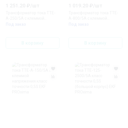
1 251.20
₽/
шт
1 019.20
₽/
шт
Трансформатор тока ТТЕ-
Трансформатор тока ТТЕ-
A-250/5А с клеммой
A-800/5А с клеммой
напряжения класс точности
напряжения класс точности
Под заказ
Под заказ
0,5S EKF PROxima
0,5 EKF PROxima
В корзину
В корзину