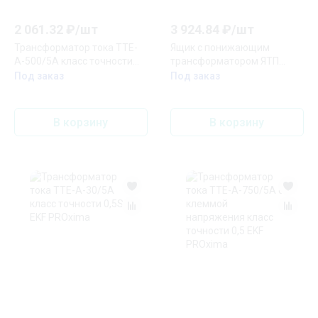
2 061.32
₽/
шт
3 924.84
₽/
шт
Трансформатор тока ТТЕ-
Ящик с понижающим
А-500/5А класс точности
трансформатором ЯТП
0,5S EKF PROxima
0,25кВА 220/12В EKF Basic
Под заказ
Под заказ
В корзину
В корзину